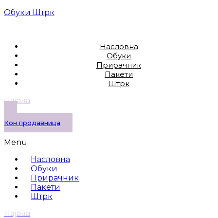
Обуки Штрк
Насловна
Обуки
Прирачник
Пакети
Штрк
Најава
Кон продавница
Menu
Насловна
Обуки
Прирачник
Пакети
Штрк
Најава