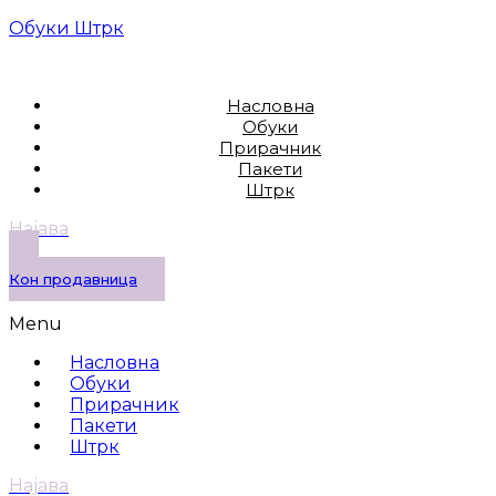
Обуки Штрк
Насловна
Обуки
Прирачник
Пакети
Штрк
Најава
Кон продавница
Menu
Насловна
Обуки
Прирачник
Пакети
Штрк
Најава