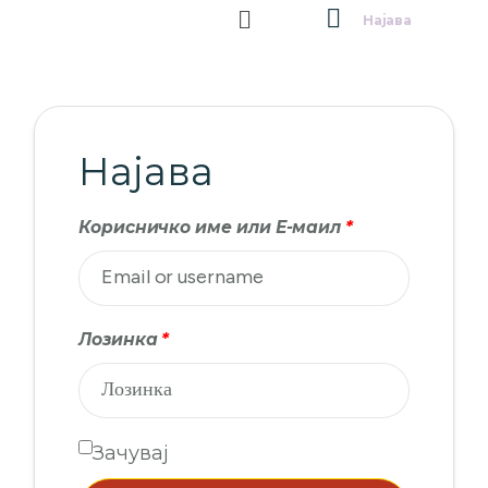
Најава
Најава
Корисничко име или Е-маил
*
Лозинка
*
Зачувај