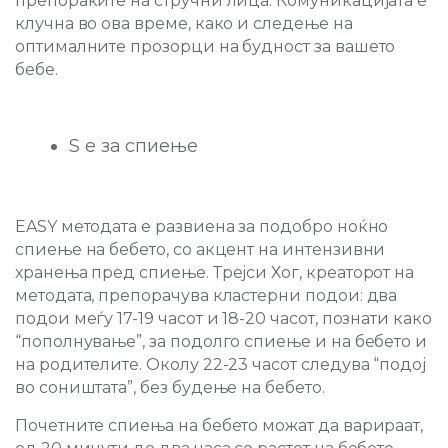
препораките на стручни лица. Комуникацијата е
клучна во ова време, како и следење на
оптималните прозорци на будност за вашето
бебе.
S е за спиење
EASY методата е развиена за подобро ноќно
спиење на бебето, со акцент на интензивни
хранења пред спиење. Трејси Хог, креаторот на
методата, препорачува кластерни подои: два
подои меѓу 17-19 часот и 18-20 часот, познати како
“пополнување”, за подолго спиење и на бебето и
на родителите. Околу 22-23 часот следува “подој
во соништата”, без будење на бебето.
Почетните спиења на бебето можат да варираат,