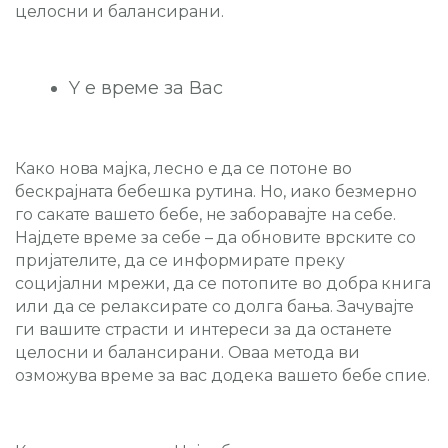
целосни и балансирани.
Y е време за Вас
Како нова мајка, лесно е да се потоне во
бескрајната бебешка рутина. Но, иако безмерно
го сакате вашето бебе, не заборавајте на себе.
Најдете време за себе – да обновите врските со
пријателите, да се информирате преку
социјални мрежи, да се потопите во добра книга
или да се релаксирате со долга бања. Зачувајте
ги вашите страсти и интереси за да останете
целосни и балансирани. Оваа метода ви
озможува време за вас додека вашето бебе спие.