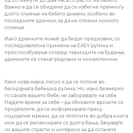
од 20 минути до два часа со растот на бебето.
Важно е да се обидеме да се избегне премногу
долго спиење на бебето дневно, особено во
последните дремки, за да не отежни ноќното
спиење.
Иако дремките можат да бидат предизвик, со
последователна примена на EASY рутина и
приспособување според периодите на будење,
дремките ќе станат редовни и конзистентни.
Како нова мајка, лесно е да се потоне во
бескрајната бебешка рутина. Но, иако безмерно
го сакате вашето бебе, не заборавајте на себе.
Најдете време за себе – да обновите врските со
пријателите, да се информирате преку
социјални мрежи, да се потопите во добра книга
или да се релаксирате со долга бања. Зачувајте
ги вашите страсти и интереси за да останете