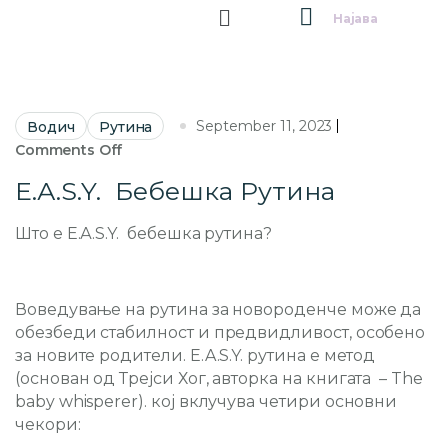
Најава
September 11, 2023
Водич
Рутина
Comments Off
Е.А.S.Y. Бебешка Рутина
Што е Е.А.S.Y. бебешка рутина?
Воведување на рутина за новороденче може да
обезбеди стабилност и предвидливост, особено
за новите родители. E.A.S.Y. рутина е метод
(основан од Трејси Хог, авторка на книгата – The
baby whisperer). кој вклучува четири основни
чекори: