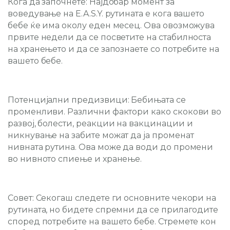
Кога да започнете:
Најдобар момент за
воведување на E.A.S.Y. рутината е кога вашето
бебе ќе има околу еден месец. Ова овозможува
првите недели да се посветите на стабилноста
на хранењето и да се запознаете со потребите на
вашето бебе.
Потенцијални предизвици:
Бебињата се
променливи. Различни фактори како скокови во
развој, болести, реакции на вакцинации и
никнување на забите можат да ја променат
нивната рутина. Ова може да води до промени
во нивното спиење и хранење.
Совет:
Секогаш следете ги основните чекори на
рутината, но бидете спремни да се прилагодите
според потребите на вашето бебе. Стремете кон