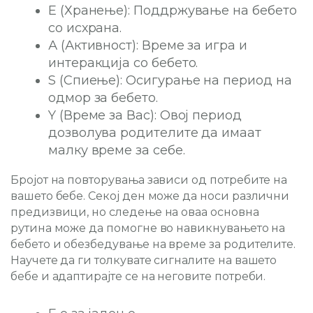
Е (Хранење): Поддржување на бебето
со исхрана.
А (Активност): Време за игра и
интеракција со бебето.
S (Спиење): Осигурање на период на
одмор за бебето.
Y (Време за Вас): Овој период
дозволува родителите да имаат
малку време за себе.
Бројот на повторувања зависи од потребите на
вашето бебе. Секој ден може да носи различни
предизвици, но следење на оваа основна
рутина може да помогне во навикнувањето на
бебето и обезбедување на време за родителите.
Научете да ги толкувате сигналите на вашето
бебе и адаптирајте се на неговите потреби.