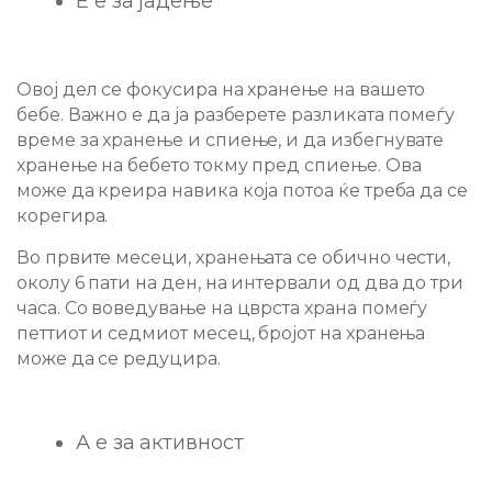
Е е за јадење
Овој дел се фокусира на хранење на вашето
бебе. Важно е да ја разберете разликата помеѓу
време за хранење и спиење, и да избегнувате
хранење на бебето токму пред спиење. Ова
може да креира навика која потоа ќе треба да се
корегира.
Во првите месеци, хранењата се обично чести,
околу 6 пати на ден, на интервали од два до три
часа. Со воведување на цврста храна помеѓу
петтиот и седмиот месец, бројот на хранења
може да се редуцира.
А е за активност