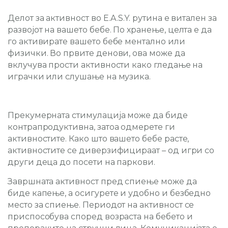
Делот за активност во E.A.S.Y. рутина е витален за
развојот на вашето бебе. По хранење, целта е да
го активирате вашето бебе ментално или
физички. Во првите денови, ова може да
вклучува прости активности како гледање на
играчки или слушање на музика.
Прекумерната стимулација може да биде
контрапродуктивна, затоа одмерете ги
активностите. Како што вашето бебе расте,
активностите се диверзифицираат – од игри со
други деца до посети на паркови.
Завршната активност пред спиење може да
биде капење, а осигурете и удобно и безбедно
место за спиење. Периодот на активност се
приспособува според возраста на бебето и