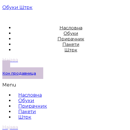
Обуки Штрк
Насловна
Обуки
Прирачник
Пакети
Штрк
Најава
Кон продавница
Menu
Насловна
Обуки
Прирачник
Пакети
Штрк
Најава