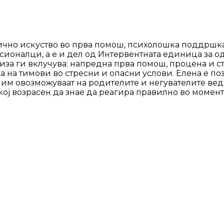
ично искуство во прва помош, психолошка поддршка
ионалци, а е и дел од Интервентната единица за од
за ги вклучува: напредна прва помош, процена и ст
на тимови во стресни и опасни услови. Елена е поз
 им овозможуваат на родителите и негувателите вед
кој возрасен да знае да реагира правилно во моменто