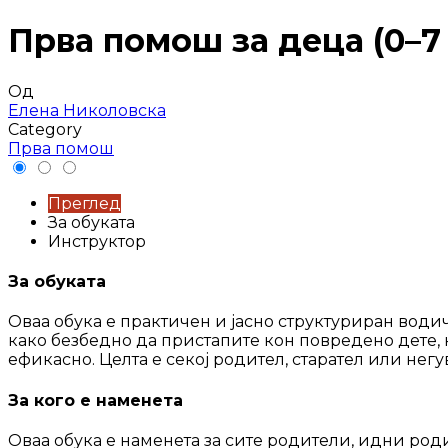
Прва помош за деца (0–7 
Од
Елена Николовска
Category
Прва помош
Преглед
За обуката
Инструктор
За обуката
Оваа обука е практичен и јасно структуриран водич 
како безбедно да пристапите кон повредено дете,
ефикасно. Целта е секој родител, старател или нег
За кого е наменета
Оваа обука е наменета за сите родители, идни роди