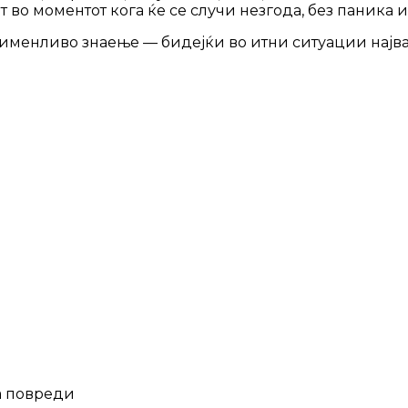
т во моментот кога ќе се случи незгода, без паника 
применливо знаење — бидејќи во итни ситуации најва
а повреди