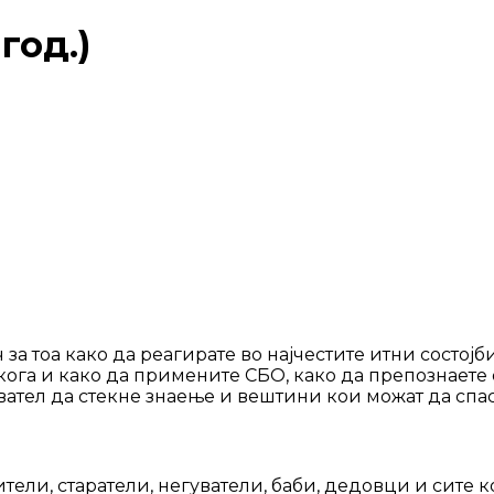
год.)
за тоа како да реагирате во најчестите итни состојб
 кога и како да примените СБО, како да препознает
увател да стекне знаење и вештини кои можат да спа
тели, старатели, негуватели, баби, дедовци и сите к