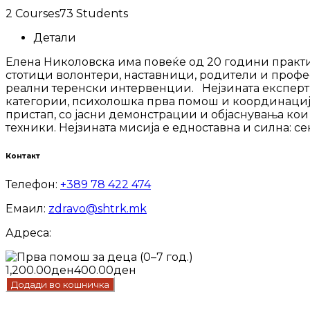
2 Courses
73 Students
Детали
Елена Николовска има повеќе од 20 години практ
стотици волонтери, наставници, родители и профес
реални теренски интервенции. Нејзината експерти
категории, психолошка прва помош и координација 
пристап, со јасни демонстрации и објаснувања кои
техники. Нејзината мисија е едноставна и силна: се
Контакт
Телефон:
+389 78 422 474
Емаил:
zdravo@shtrk.mk
Адреса:
1,200.00ден
400.00ден
Додади во кошничка