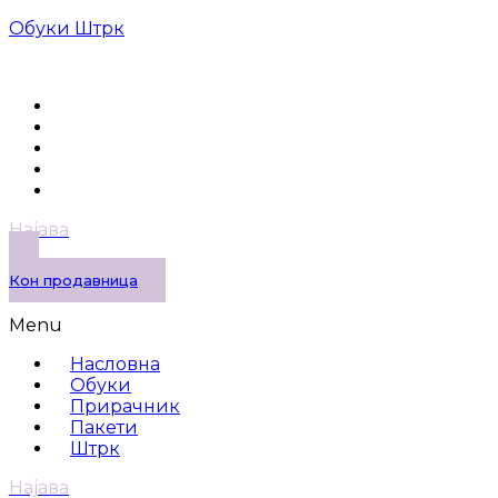
Обуки Штрк
Најава
Кон продавница
Menu
Насловна
Обуки
Прирачник
Пакети
Штрк
Најава