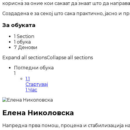
корисна за оние кои сакаат да знаат што да направа
Создадена е за секој што сака практично, јасно и 
За обуката
1 Section
1 обука
7 Денови
Expand all sections
Collapse all sections
Погледни обука
1
1.1
Стартувај
1 Час
Елена Николовска
Напредна прва помош, процена и стабилизација н