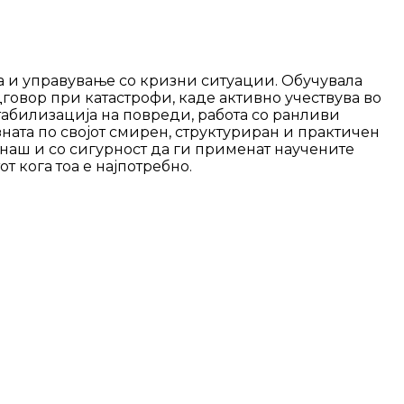
 и управување со кризни ситуации. Обучувала
говор при катастрофи, каде активно учествува во
абилизација на повреди, работа со ранливи
ната по својот смирен, структуриран и практичен
наш и со сигурност да ги применат научените
т кога тоа е најпотребно.