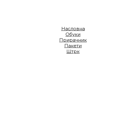
Насловна
Обуки
Прирачник
Пакети
Штрк