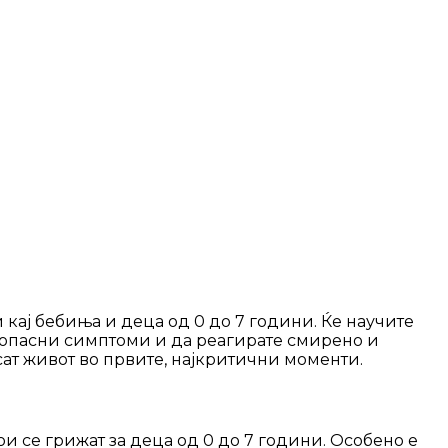
и кај бебиња и деца од 0 до 7 години. Ќе научите
е опасни симптоми и да реагирате смирено и
сат живот во првите, најкритични моменти.
ои се грижат за деца од 0 до 7 години. Особено е