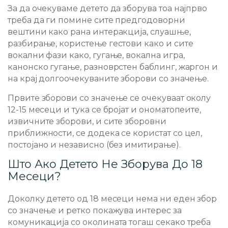
За да очекуваме детето да зборува тоа најпрво
треба да ги помине сите предгодоворни
вештини како рана интеракција, слуашње,
разбирање, користење гестови како и сите
вокални фази како, гугање, вокална игра,
канонско гугање, разноврстен баблинг, жаргон и
на крај долгоочекуваните зборови со значење.
Првите зборови со значење се очекуваат околу
12-15 месеци и тука се бројат и ономатопеите,
извичните зборови, и сите зборовни
приближности, се додека се користат со цел,
постојано и независно (без имитирање).
Што Ако Детето Не Зборува До 18
Месеци?
Доколку детето од 18 месеци нема ни еден збор
со значење и ретко покажува интерес за
комуникација со околината тогаш секако треба