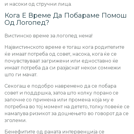
и насоки од стручни лица.
Кога Е Време Да Побараме Помош
Од Логопед?
Вистинско време за логопед нема!
Највистинското време е тогаш кога родителите
ќе имаат потреба од совет, насока, кога ќе се
почувствуваат загрижени или едноставно ќе
имаат потреба да си разјаснат некои сомнежи
што ги мачат.
Секогаш е подобро навремено да се побара
совет и поддршка, затоа што колку порано се
започне со примена или промена која му е
потребна во тој момент на детето, толку повеќе се
намалува ризикот за доцнењето во говорот да се
зголеми.
Бенефитите од раната интервенција се