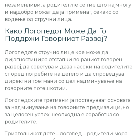
незаменливи, а родителите се тие што најмногу
и најдобро можат да ја применат, секако со
водење од стручни лица.
Како Логопедот Може Да Го
Поддржи Говорниот Развој?
Логопедот е стручно лице кое може да
дијагностицира отстапки во раниот говорен
развој, да советува и дава насоки на родителите
според потребите на детето и да спроведува
директни третмани со цел надминување на
говорните потешкотии.
Логопедските третмани ја поставуваат основата
за надминување на говорните предизвици, но
за целосен успех, неопходна е соработка со
родителите.
Триаголникот дете – логопед – родители мора