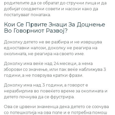
родителите да се обратат до стручни лица и да
добијат соодветни совети и насоки како да
постапуваат понатака.
Кои Се Првите Знаци За Доцнење
Во Говорниот Развој?
Доколку детето не ве разбира и не извршува
едноставни налози, доколку не реагира на
околината, не реагира на своето име.
Доколку има веќе над 24 месеци, а нема
зборови со значење, или пак веќе наближува 3
години, а не поврзува кратки фрази.
Доколку има над 3 години, а говорот е
неразбирлив во повеќето време за околината и
детето почнува да се фрустрира.
Ова се црвени знаменца дека детето се соочува
со потешкотија на ова поле и е потребна помош