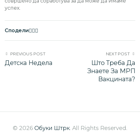
совршено да соработува за да може да имаме
успех.
Сподели
PREVIOUS POST
NEXT POST
Детска Недела
Што Треба Да
Знаете За МРП
Вакцината?
© 2026
Обуки Штрк
. All Rights Reserved.