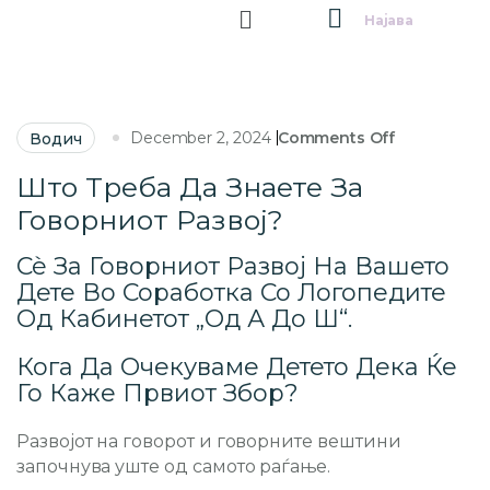
Најава
December 2, 2024
Comments Off
Водич
Што Треба Да Знаете За
Говорниот Развој?
Сѐ За Говорниот Развој На Вашето
Дете Во Соработка Со Логопедите
Од Кабинетот „Од А До Ш“.
Кога Да Очекуваме Детето Дека Ќе
Го Каже Првиот Збор?
Развојот на говорот и говорните вештини
започнува уште од самото раѓање.