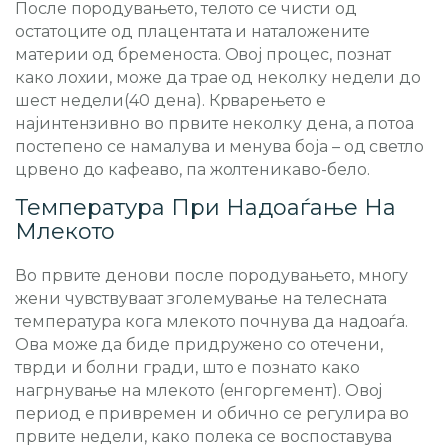
После породувањето, телото се чисти од
остатоците од плацентата и наталожените
материи од бременоста. Овој процес, познат
како лохии, може да трае од неколку недели до
шест недели(40 дена). Крварењето е
најинтензивно во првите неколку дена, а потоа
постепено се намалува и менува боја – од светло
црвено до кафеаво, па жолтеникаво-бело.
Температура При Надоаѓање На
Млекото
Во првите денови после породувањето, многу
жени чувствуваат зголемување на телесната
температура кога млекото почнува да надоаѓа.
Ова може да биде придружено со отечени,
тврди и болни гради, што е познато како
нагрнување на млекото (енгоргемент). Овој
период е привремен и обично се регулира во
првите недели, како полека се воспоставува