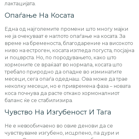
лактацијата.
Опаѓање На Косата
Една од најголемите промени што многу мајки
не ја очекуваат е наглото опаѓање на косата. За
време на бременоста, благодарение на високото
ниво на естроген, косата изгледа погуста, посјајна
и поцврста. Но, по породувањето, како што
хормоните се враќаат во нормала, косата што
требало природно да опадне во изминатите
месеци, сега опаѓа одеднаш. Ова може да трае
неколку месеци, но е привремена фаза – новата
коса почнува да расте откако хормоналниот
баланс ќе се стабилизира.
Чувство На Изгубеност И Тага
Не е невообичаено во овие денови да се
чувствуваме изгубено, исцрпено, па дури и