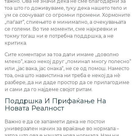
тажно. Ова не значи дека не сме благодарни за
тоа што го доживуваме, туку дека нашето тело и
ум се соочуваат со огромни промени. Хормоните
„паѓаат“, спиењето е минимално, а очекувањата
се големи. Во тие моменти, сме најкревки и
токму тогаш ни е потребна поддршка, а не
критика.
Сите коментари за тоа дали имаме „доволно
млеко“, како некој друг „поминал многу полесно“
или „јас вака, јас онака“, не се од помош. Наместо
тоа, она што навистина ни треба е некој да нè
разбере, да ни даде простор да се прилагодиме
и сами да го најдеме својот ритам.
Поддршка И Прифаќање На
Новата Реалност
Важно е да се запамети дека не постои
универзален начин за враќање во нормала –
затоа што ова е нашата нова нормала. Нам ни