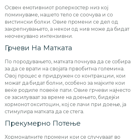
Освен емотивниот ролеркостер низ кој
поминуваме, нашето тело се соочува и со
вистински болки. Овие промени се дел од
закрепнувањето, а некои од нив може да бидат
неочекувано интензивни.
Грчеви На Матката
По породувањето, матката почнува да се собира
за да се врати на својата првобитна големина.
Овој процес е придружен со контракции, кои
можат да бидат болни, особено за мајките кои
веќе родиле повеќе пати. Овие грчеви најчесто
се засилуваат за време на доењето, бидејќи
хормонот окситоцин, кој се лачи при доење, ја
стимулира матката да се стегa.
Прекумерно Потење
Хормоналните промени кои се случуваат во