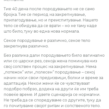
Тие 40 дена после породувањето не се само
бројка. Тие се период на закрепнување,
прилагодување, но и преиспитување. Нашето
тело се обидува да се врати – но не таму каде
што било, туку во една нова нормала.
Секое породување е различно, секое тело
закрепнува различно.
Без разлика дали породувањето било вагинално
или со царски рез, секоја жена поминува низ
свој сопствен процес на закрепнување. Нема
„потежок“ или „полесен“ породување – секој
начин носи свои предизвици, болки и време за
адаптација. Некои жени ќе се чувствуваат
подобро побрзо, додека на други ќе им треба
повеќе време. И двете сценарија се нормални.
Не треба да се споредуваме со другите, туку да
го почитуваме својот ритам и сопственото тело.