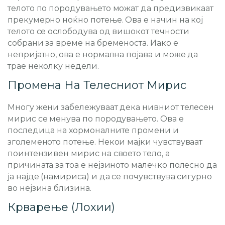
телото по породувањето можат да предизвикаат
прекумерно ноќно потење. Ова е начин на кој
телото се ослободува од вишокот течности
собрани за време на бременоста. Иако е
непријатно, ова е нормална појава и може да
трае неколку недели.
Промена На Телесниот Мирис
Многу жени забележуваат дека нивниот телесен
мирис се менува по породувањето. Ова е
последица на хормоналните промени и
зголеменото потење. Некои мајки чувствуваат
поинтензивен мирис на своето тело, а
причината за тоа е нејзиното малечко полесно да
ја најде (намириса) и да се почувствува сигурно
во нејзина близина.
Крварење (лохии)