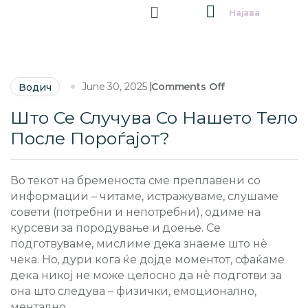
Најава
June 30, 2025
Comments Off
Водич
Што Се Случува Со Нашето Тело
После Пороѓајот?
Во текот на бременоста сме преплавени со
информации – читаме, истражуваме, слушаме
совети (потребни и непотребни), одиме на
курсеви за породување и доење. Се
подготвуваме, мислиме дека знаеме што нè
чека. Но, дури кога ќе дојде моментот, сфаќаме
дека никој не може целосно да нè подготви за
она што следува – физички, емоционално,
ментално.