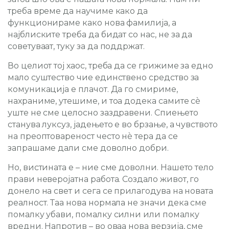
треба време да научиме како да
функционираме како нова фамилија, а
најблиските треба да бидат со нас, не за да
советуваат, туку за да поддржат.
Во целиот тој хаос, треба да се грижиме за едно
мало суштество чие единствено средство за
комуникација е плачот. Да го смириме,
нахраниме, утешиме, и тоа додека самите сè
уште не сме целосно заздравени. Спиењето
станува луксуз, јадењето е во брзање, а чувството
на преоптовареност често нè тера да се
запрашаме дали сме доволно добри.
Но, вистината е – ние сме доволни. Нашето тело
прави неверојатна работа. Создало живот, го
донело на свет и сега се прилагодува на новата
реалност. Таа нова нормала не значи дека сме
помалку убави, помалку силни или помалку
вредни. Напротив – во оваа нова верзија, сме