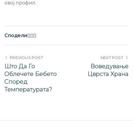
овој профил.
Сподели
PREVIOUS POST
NEXT POST
Што Да Го
Воведување
Облечете Бебето
Цврста Храна
Според
Температурата?