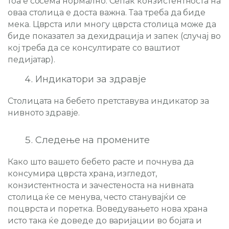
тоа е сосема нормално. Сепак конзистентноста на
оваа столица е доста важна. Таа треба да биде
мека. Цврста или многу цврста столица може да
биде показател за дехидрација и запек (случај во
кој треба да се консултирате со ваштиот
педијатар).
Индикатори за здравје
Столицата на бебето претставува индикатор за
нивното здравје.
Следење на промените
Како што вашето бебето расте и почнува да
консумира цврста храна, изгледот,
конзистентноста и зачестеноста на нивната
столица ќе се менува, често станувајќи се
поцврста и поретка. Воведувањето нова храна
исто така ќе доведе до варијации во бојата и