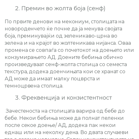
Премин во жолта боја (сенф)
По првите денови на мекониум, столицата на
новороденчето ќе почне да ја менува својата
боја, преминувајќи од зеленикаво-црна во
зелена и на крајот во жолтеникава нијанса. Оваа
промена се совпаѓа со почетокот на доењето или
конзумирањето АД. Доените бебиња обично
произведуваат сенф-жолта столица со семеста
текстура, додека доенчињата кои се хранат со
АД може да имаат малку поцврста и
темноцрвена столица.
Фреквенција и конзистентност
Зачестеноста на столицата варира од бебе до
бебе. Некои бебиња може да полнат пеленки
после секое доење/ АД, додека пак некои
еднаш или на неколку дена. Во двата случаеви