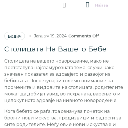
Најава
January 19, 2024
Comments Off
Водич
Столицата На Вашето Бебе
Столицата на вашето новороденче, иако не
претставува најгламурозната тема, служи како
значаен показател за здравјето и развојот на
бебињата. Посветувајќи големо внимание на
промените и видовите на столицата, родителите
можат да добијат увид во исхраната, варењето и
целокупното здравје на нивното новороденче.
Кога бебето се раѓа, тоа означува почеток на
бројни нови искуства, предизвици и радости за
сите родителите. Меѓу овие нови искуства е и