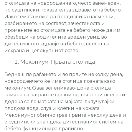
столицата на новороденчето, често занемарен,
но суштински показател за здравјето на бебето.
Иако темата може да предизвика насмевки,
разбирањето на составот, зачестеноста и
промените во столицата на бебето може да им
обезбеди на родителите вреден увид во
дигестивното здравје на бебето, внесот на
исхрана и целокупниот развој.
Мекониум: Првата столица
Веднаш по раѓањето и во првите неколку дена,
новороденчето ќе има столица позната како
мекониум. Оваа зеленикаво-црна столица
слична на катран се состои од течности внесени
додека се во матката на мајката, вклучувајќи
плодова вода, слуз и клетки на кожата.
Мекониумот обично трае првите неколку дена и
е суштински знак дека дигестивниот систем на
бебето функционира правилно.