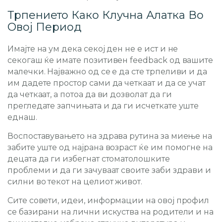
Трпението Како Клучна Алатка Во
Овој Период
Имајте на ум дека секој ден не е ист и не
секогаш ќе имате позитивен feedback од вашите
малечки. Најважно од се е да сте трпеливи и да
им дадете простор сами да четкаат и да се учат
да четкаат, а потоа да ви дозволат да ги
прегледате запчињата и да ги исчеткате уште
еднаш.
Воспоставувањето на здрава рутина за миење на
забите уште од најрана возраст ќе им помогне на
децата да ги избегнат стоматолошките
проблеми и да ги зачуваат своите заби здрави и
силни во текот на целиот живот.
Сите совети, идеи, информации на овој профил
се базирани на лични искуства на родители и на