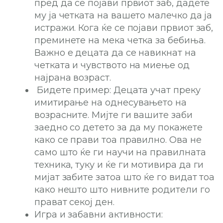
пред да се појави првиот заб, дадете
му ја четката на вашето малечко да ја
истражи. Кога ќе се појави првиот заб,
преминете на мека четка за бебиња.
Важно е децата да се навикнат на
четката и чувството на миење од
најрана возраст.
Бидете пример: Децата учат преку
имитирање на однесувањето на
возрасните. Мијте ги вашите заби
заедно со детето за да му покажете
како се прави тоа правилно. Ова не
само што ќе ги научи на правилната
техника, туку и ќе ги мотивира да ги
мијат забите затоа што ќе го видат тоа
како нешто што нивните родители го
прават секој ден.
Игра и забавни активности: