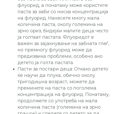
флуорид, а понатаму може користите
паста за заби со ниска концентрација
на флуорид. Нанесете многу мала
количина паста, околу големина на
зрно ориз, бидејќи малите деца често
ја голтаат пастата. Флуоридот е
важен за зајакнување на забната глеѓ,
но премногу флуорид може да
предизвика проблеми, особено ако
детето ја голта пастата.
Пасти за постари деца: Откако детето
ќе научи да плука, обично околу
тригодишна возраст, можете да
преминете на паста со поголема
концентрација на флуорид. Понатаму,
продолжете со употреба на мала
количина паста (големина на зрно
грашок) и следете го детето за да