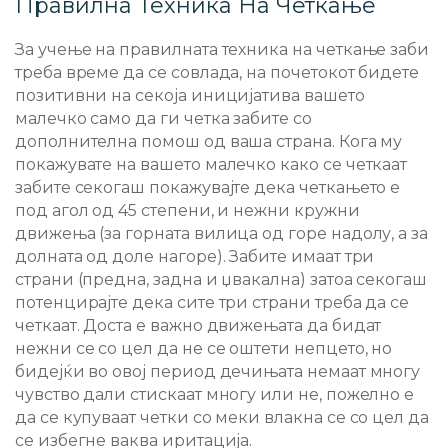
Правилна Техника На Четкање
За учење на правилната техника на четкање заби
треба време да се совлада, на почетокот бидете
позитивни на секоја иницијатива вашето
малечко само да ги четка забите со
дополнителна помош од ваша страна. Кога му
покажувате на вашето малечко како се четкаат
забите секогаш покажувајте дека четкањето е
под агол од 45 степени, и нежни кружни
движења (за горната вилица од горе надолу, а за
долната од доле нагоре). Забите имаат три
страни (предна, задна и џвакална) затоа секогаш
потенцирајте дека сите три страни треба да се
четкаат. Доста е важно движењата да бидат
нежни се со цел да не се оштети непцето, но
бидејќи во овој период дечињата немаат многу
чувство дали стискаат многу или не, пожелно е
да се купуваат четки со меки влакна се со цел да
се избегне ваква иритација.