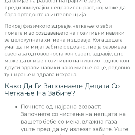
да влијае на развојот на трајните заби,
предизвикувајќи неправилен раст, кој може да
бара ортодонтска интервенција.
Покрај физичкото здравје, четкањето заби
помага и во создавањето на позитивни навики
за целокупната хигиена и здравје. Кога децата
учат да ги мијат забите редовно, тие ја развиваат
свеста за одговорноста кон своето здравје, што
може да влијае позитивно на нивниот однос кон
други здрави навики како миење раце, редовно
туширање и здрава исхрана.
Како Да Ги Запознаете Децата Со
Четкање На Забите?
Почнете од најрана возраст:
Започнете со чистење на непцата на
вашето бебе со мека, влажна газа
уште пред да му излезат забите. Уште