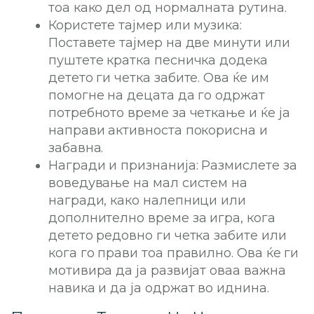
тоа како дел од нормалната рутина.
Користете тајмер или музика:
Поставете тајмер на две минути или
пуштете кратка песничка додека
детето ги четка забите. Ова ќе им
помогне на децата да го одржат
потребното време за четкање и ќе ја
направи активноста покорисна и
забавна.
Награди и признанија: Размислете за
воведување на мал систем на
награди, како налепници или
дополнително време за игра, кога
детето редовно ги четка забите или
кога го прави тоа правилно. Ова ќе ги
мотивира да ја развијат оваа важна
навика и да ја одржат во иднина.