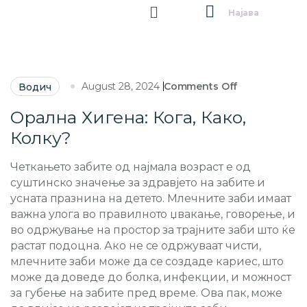
Најава
August 28, 2024
Comments Off
Водич
Орална Хигена: Кога, Како,
Колку?
Четкањето забите од најмала возраст е од
суштинско значење за здравјето на забите и
усната празнина на детето. Млечните заби имаат
важна улога во правилното џвакање, говорење, и
во одржување на простор за трајните заби што ќе
растат подоцна. Ако не се одржуваат чисти,
млечните заби може да се создаде кариес, што
може да доведе до болка, инфекции, и можност
за губење на забите пред време. Ова пак, може