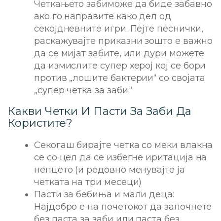
Четкањето забиможе да биде забавно
ако го направите како дел од
секојдневните игри. Пејте песнички,
раскажувајте приказни зошто е важно
да се мијат забите, или дури можете
да измислите супер херој кој се бори
против „лошите бактерии“ со својата
„супер четка за заби.“
Какви Четки И Пасти За Заби Да
Користите?
Секогаш бирајте четка со меки влакна
се со цел да се избегне иритација на
непцето (и редовно менувајте ја
четката на три месеци)
Пасти за бебиња и мали деца:
Најдобро е на почетокот да започнете
без паста за заби или паста без