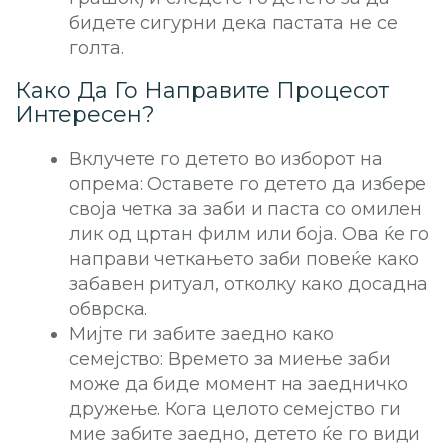
бидете сигурни дека пастата не се
голта.
Како Да Го Направите Процесот
Интересен?
Вклучете го детето во изборот на
опрема: Оставете го детето да избере
своја четка за заби и паста со омилен
лик од цртан филм или боја. Ова ќе го
направи четкањето заби повеќе како
забавен ритуал, отколку како досадна
обврска.
Мијте ги забите заедно како
семејство: Времето за миење заби
може да биде момент на заедничко
дружење. Кога целото семејство ги
мие забите заедно, детето ќе го види