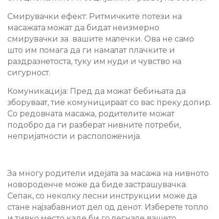
Смирувачки ефект
: Ритмичките потези на
масажата можат да бидат неизмерно
смирувачки за вашите малечки. Ова не само
што им помага да ги намалат плачките и
раздразнетоста, туку им нуди и чувство на
сигурност.
Комуникација:
Пред да можат бебињата да
зборуваат, тие комуницираат со вас преку допир.
Со редовната масажа, родителите можат
подобро да ги разберат нивните потреби,
непријатности и расположенија.
За многу родители идејата за масажа на нивното
новороденче може да биде застрашувачка.
Сепак, со неколку лесни инструкции може да
стане најзабавниот дел од денот. Изберете топло
и тивко место каде би го легнале вашето