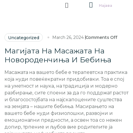
Најава
March 26, 2024
Comments Off
Uncategorized
Магијата На Масажата На
Новороденчиња И Бебиња
Масажата на вашето бебе е терапевтска практика
која нуди повеќекратни придобивки. Тоа е спој
на уметност и наука, на традиција и модерно
разбирање, сите споени за да го поддржат растот
и благосостојбата на најскапоцените суштества
на земјата – нашите бебиња. Масирањето на
вашето бебе нуди физиолошки, развојни и
емоционални предности, а освен тоа со нежен
допир, трпение и љубов вие родителите ја