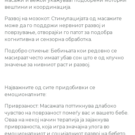
масажи и вежби укажуваат подобрени моторни
вештини и координација.
Развој на мозокот:
Стимулацијата од масажите
може да го поддржи нервниот развој и
поврзување, отворајќи го патот за подобра
когнитивна и сензорна обработка.
Подобро спиење:
Бебињата кои редовно се
масираат често имаат убав сон што е од клучно
значење за нивниот раст и развој.
Најважните од сите придобивки се
емоционалните:
Приврзаност:
Масажата поттикнува длабоко
чувство на поврзаност помеѓу вас и вашето бебе.
Оваа на некој начин терапија ја зајакнува
приврзаноста, која игра значајна улога во
емоционалниот и социјалниот развој на бебето.