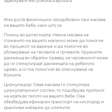
зајакнувате меѓусебната врската.
Има доста физилошки придобивки при масажа
на вашето бебе, како што се:
Помош во дигестијата:
Нежна масажа на
стомачето на вашето малечко може да помогне
во процесот на варење и да помогне во
ублажување на гасовите и грчевите. Кружните
движења во обратен правец на часовникот може
да ги стимулираат движењата на дебелото
црево, а со тоа помогнат во олеснување на
болките.
Циркулација:
Оваа масажа го стимулира
циркулаторниот систем, го подобрува протокот
на крвта во телото на вашето бебе. Ова
обезбедува ефикасен транспорт на кислород и
хранливи материи до клетките.