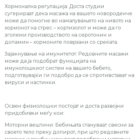
Хормонална регулација:
Доста студии
сугерираат дека масажа на вашето новороденче
може да помогне во намалувањето на нивото на
хормонот на стрес – кортизолот и може да го
зголеми производството на серотонин и
допамин – хормоните поврзани со среќата.
Зајакнување на имунитетот:
Редовните масажи
може да ја подобрат функцијата на
имунолошкиот систем на вашето бебето,
подготвувајќи ги подобро да се спротивстават на
вируси и настинки.
Освен физиолошки постојат и доста развојни
придобивки меѓу кои:
Моторни вештини:
Бебињата стануваат свесни за
своето тело преку допирот, при што редовните