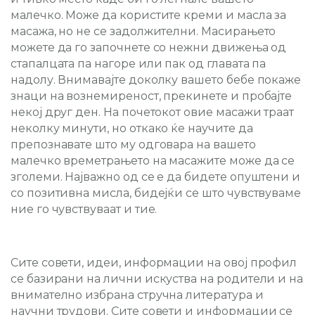
малечко. Може да користите креми и масла за
масажа, но не се задолжителни. Масирањето
можете да го започнете со нежни движења од
стапалцата па нагоре или пак од главата па
надолу. Внимавајте доколку вашето бебе покаже
знаци на вознемиреност, прекинете и пробајте
некој друг ден. На почетокот овие масажи траат
неколку минути, но откако ќе научите да
препознавате што му одговара на вашето
малечко времетрањето на масажите може да се
зголеми. Најважно од се е да бидете опуштени и
со позитивна мисла, бидејќи се што чувствуваме
ние го чувствуваат и тие.
Сите совети, идеи, информации на овој профил
се базирани на лични искуства на родители и на
внимателно избрана стручна литература и
научни трудови. Сите совети и информации се