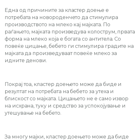
Една од причините за кластер доење е
потребата на новороденчето да стимулира
производството на млеко кај мајката. По
раѓањето, мајката произведува колострум, првата
форма на млеко која е богата со антитела. Со
повеќе цицање, бебето ги стимулира градите на
мајката да произведуваат повеќе млеко за
идните денови.
Покрај тоа, кластер доењето може да биде и
резултат на потребата на бебето за утеха и
блискост со мајката. Цицањето не е само извор
на исхрана, туку и средство за успокојување и
утешување на бебето.
За многу мајки, кластер доењето може да биде