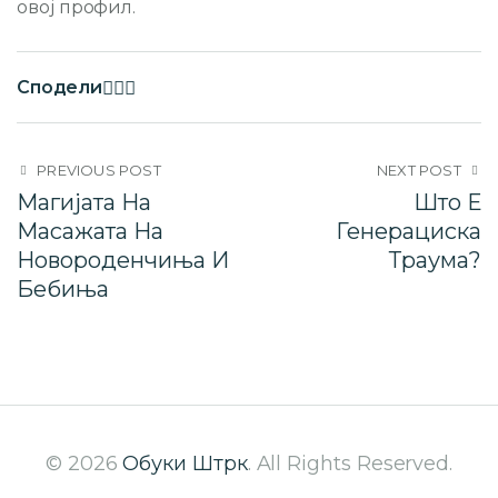
овој профил.
Сподели
PREVIOUS POST
NEXT POST
Магијата На
Што Е
Масажата На
Генерациска
Новороденчиња И
Траума?
Бебиња
© 2026
Обуки Штрк
. All Rights Reserved.