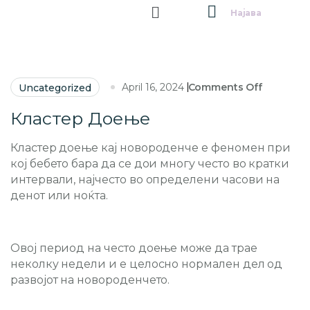
Најава
April 16, 2024
Comments Off
Uncategorized
Кластер Доење
Кластер доење кај новороденче е феномен при
кој бебето бара да се дои многу често во кратки
интервали, најчесто во определени часови на
денот или ноќта.
Овој период на често доење може да трае
неколку недели и е целосно нормален дел од
развојот на новороденчето.