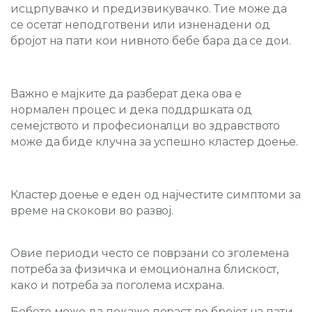
исцрпувачко и предизвикувачко. Тие може да
се осетат неподготвени или изненадени од
бројот на пати кои нивното бебе бара да се дои.
Важно е мајките да разберат дека ова е
нормален процес и дека поддршката од
семејството и професионалци во здравството
може да биде клучна за успешно кластер доење.
Кластер доење е еден од најчестите симптоми за
време на
скокови во развој.
Овие периоди често се поврзани со зголемена
потреба за физичка и емоционална блискост,
како и потреба за поголема исхрана.
Бебето може да покаже пораст во бројот на пати