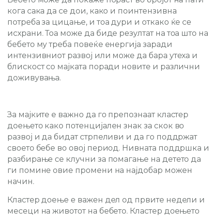
кога сака да се дои, како и поинтензивна
потреба за цицање, и тоа дури и откако ќе се
исхрани. Тоа може да биде резултат на тоа што на
бебето му треба повеќе енергија заради
интензивниот развој или може да бара утеха и
блискост со мајката поради новите и различни
доживувања.
За мајките е важно да го препознаат кластер
доењето како потенцијален знак за скок во
развој и да бидат стрпеливи и да го поддржат
своето бебе во овој период. Нивната поддршка и
разбирање се клучни за помагање на детето да
ги помине овие промени на најдобар можен
начин.
Кластер доење е важен дел од првите недели и
месеци на животот на бебето. Кластер доењето